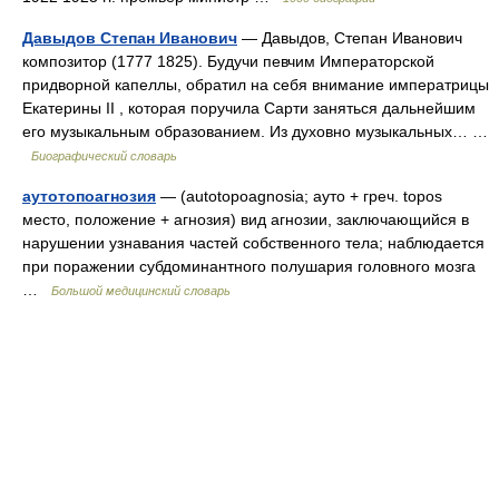
Давыдов Степан Иванович
— Давыдов, Степан Иванович
композитор (1777 1825). Будучи певчим Императорской
придворной капеллы, обратил на себя внимание императрицы
Екатерины II , которая поручила Сарти заняться дальнейшим
его музыкальным образованием. Из духовно музыкальных… …
Биографический словарь
аутотопоагнозия
— (autotopoagnosia; ауто + греч. topos
место, положение + агнозия) вид агнозии, заключающийся в
нарушении узнавания частей собственного тела; наблюдается
при поражении субдоминантного полушария головного мозга
…
Большой медицинский словарь