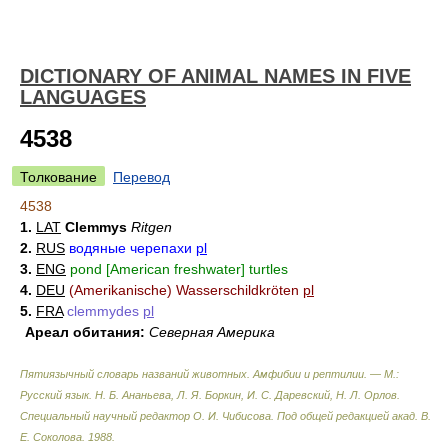
DICTIONARY OF ANIMAL NAMES IN FIVE
LANGUAGES
4538
Толкование
Перевод
4538
1.
LAT
Clemmys
Ritgen
2.
RUS
водяные черепахи
pl
3.
ENG
pond [American freshwater] turtles
4.
DEU
(Amerikanische) Wasserschildkröten
pl
5.
FRA
clemmydes
pl
Ареал обитания:
Северная Америка
Пятиязычный словарь названий животных. Амфибии и рептилии. — М.:
Русский язык
.
Н. Б. Ананьева, Л. Я. Боркин, И. С. Даревский, Н. Л. Орлов.
Специальный научный редактор О. И. Чибисова. Под общей редакцией акад. В.
Е. Соколова
.
1988
.