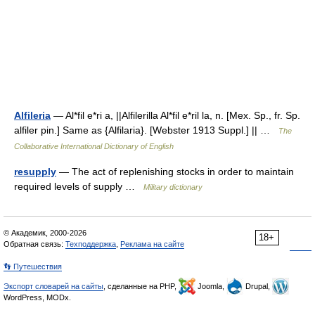
Alfileria
— Al*fil e*ri a, ||Alfilerilla Al*fil e*ril la, n. [Mex. Sp., fr. Sp.
alfiler pin.] Same as {Alfilaria}. [Webster 1913 Suppl.] || …
The
Collaborative International Dictionary of English
resupply
— The act of replenishing stocks in order to maintain
required levels of supply …
Military dictionary
© Академик, 2000-2026
18+
Обратная связь:
Техподдержка
,
Реклама на сайте
👣 Путешествия
Экспорт словарей на сайты
, сделанные на PHP,
Joomla,
Drupal,
WordPress, MODx.