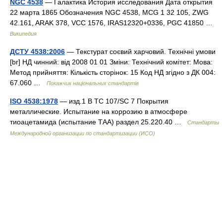
NGC 4538
— Галактика История исследования Дата открытия
22 марта 1865 Обозначения NGC 4538, MCG 1 32 105, ZWG
42.161, ARAK 378, VCC 1576, IRAS12320+0336, PGC 41850 …
Википедия
ДСТУ 4538:2006
— Текстурат соєвий харчовий. Технічні умови
[br] НД чинний: від 2008 01 01 Зміни: Технічний комітет: Мова:
Метод прийняття: Кількість сторінок: 15 Код НД згідно з ДК 004:
67.060 …
Покажчик національних стандартів
ISO 4538:1978
— изд.1 B TC 107/SC 7 Покрытия
металлические. Испытание на коррозию в атмосфере
тиоацетамида (испытание ТАА) раздел 25.220.40 …
Стандарты
Международной организации по стандартизации (ИСО)